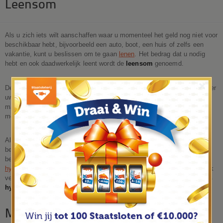
Leensom
Als u zich iets wilt aanschaffen waar u momenteel het geld nog niet voor
beschikbaar hebt, bijvoorbeeld een auto, boot, een huis of zelfs een
vakantie, kunt u beslissen om te gaan
lenen
. Het bedrag dat u nodig
hebt en ook daadwerkelijk leent wordt de
leensom
genoemd.
×
De leensom is dan ook niets meer dan het bedrag wat u wilt lenen. Over
uw lening betaalt u waarschijnlijk ook rente en eventuele extra kosten,
maar deze vallen buiten de leensom en hebben hier ook verder niets
mee van doen.
Als u een lening aangaat wordt er vaak in een officieel document
beschreven wat de leensom is, wat de kosten zijn en hoeveel rente u
betaalt. In het geval het om een huis gaat wordt de lening doorgaans
hypotheek
genoemd. Strikt genomen is dit echter onjuist, want de bank
verstrekt u gewoon een lening maar krijgt in ruil daarvoor het
recht van
hypotheek
op uw huis.
Maximale leensom berekenen