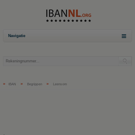
Navigatie
»
»
»
IBAN
Begrippen
Leensom