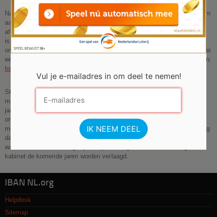
Natuurlijk kunt u niet oneindig veel
geld lenen
. Er zit altijd een maximum
aan het bedrag dat een bank u zal lenen; de leensom is met name
afhankelijk van uw inkomen. Heeft u een hoog en stabiel inkomen, dan
is het mogelijk om veel geld te lenen. Bent u echter zelfstandig
ondernemer of heeft u een sociale uitkering, dan wordt geld lenen ineens
een heel stuk lastiger. De maximale leensom zal dan ook lager uitvallen;
banken
zullen hun risico altijd incalculeren.
Vul je e-mailadres in om deel te nemen!
Standaard wordt er bij een hypotheek of lening uitgegaan van een
maximale leensom van circa 3 tot 5 jaar uw jaarinkomen. Is uw
jaarsalaris bijvoorbeeld € 26.000 euro, dan is het theoretisch mogelijk
om 3 tot 5 keer dat bedrag te lenen. Echter zijn er meer factoren die
meespelen. Zo geldt er bij het lenen van geld voor een huis een regeling
dat de maximale leensom van de hypotheek hoogstens 106% van de
waarde van het huis mag zijn. Dit percentage zal door het huidige
kabinet de komende jaren worden verlaagd.
IBAN NL.org
Helpdesk
Sitemap