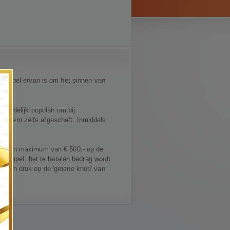
×
Het doel ervan is om het pinnen van
t redelijk populair om bij
systeem zelfs afgeschaft. Inmiddels
tot een maximum van € 500,- op de
er simpel, het te betalen bedrag wordt
ts één druk op de 'groene knop' van