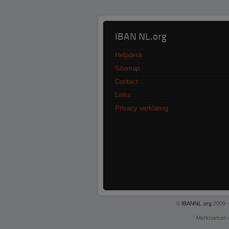
IBAN NL.org
Helpdesk
Sitemap
Contact
Links
Privacy verklaring
©
IBANNL.org
2009 -
Merknamen 