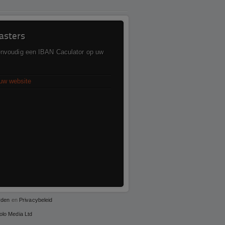
sters
envoudig een IBAN Caculator op uw
uw website
rden
en
Privacybeleid
olo Media Ltd