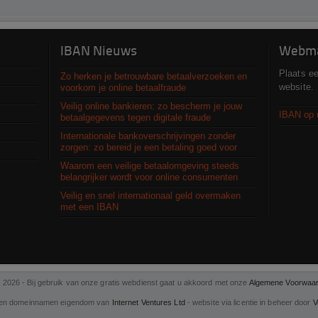
IBAN Nieuws
Webma
Plaats e
Zo herken je betrouwbare betaalverzoeken en
website.
voorkom je online betaalfraude
Veilig online bankieren: zo bescherm je jouw
IBAN op 
betaalgegevens tegen digitale fraude
Internationale bankoverschrijvingen zonder
zorgen: zo bereid je een betaling goed voor
Waarom een veilige betaalomgeving steeds
belangrijker wordt voor online consumenten
Veilig en snel internationaal geld overmaken
met een IBAN
 2026 - Bij gebruik van onze gratis webdienst gaat u akkoord met onze
Algemene Voorwaa
en domeinnamen eigendom van
Internet Ventures Ltd
- website via licentie in beheer door
V