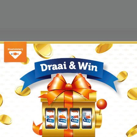
l ingevoerd, gericht op het afwikkelen van kleine elektronische betalingen. 
ransactie betalen bedrijven namelijk een bepaald bedrag.
 dat de chipknip nooit een dergelijk succes is geworden als gehoopt. Wel is he
et de chipknip te betalen. Mogelijk wordt er over een bepaald termijn dit 
oper geworden.
n dit op een oplaadpunt, bijvoorbeeld een pinautomaat bij uw
bank
. Er kan 
 afhankelijk van het limiet dat is ingesteld door uw bank. Het betalen gaat ze
in mindering gebracht. Er hoeft geen pincode te worden ingevoerd, met slech
d.