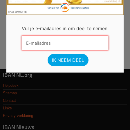
Vul je e-mailadres in om deel te nemen!
IBAN NL.org
Helpdesk
Sitemap
Contact
Links
Privacy verklaring
IBAN Nieuws