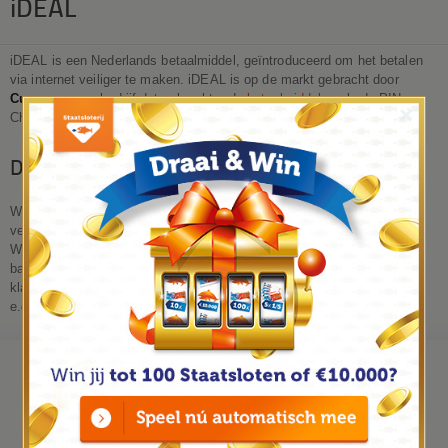
iDEAL
iDEAL is een Nederlands betaalmiddel, geïntroduceerd om het betalen
via internet veiliger te maken. iDEAL is op de markt gebracht door
Currence
, een bedrijf dat ook achter de
betaalmiddelen
als de PIN en
×
Chipknip zit.
De werking van iDEAL
Wanneer u via het internet een product of dienst wilt kopen kan er in
veel gevallen de keuze gemaakt worden om via iDEAL te betalen.
Wanneer dit gebeurd krijgt u een inlogscherm van uw geselecteerde
bank, hier dient u in te loggen en vervolgens staat de betaalopdracht
klaar. Wanneer u dit vervolgens accepteert dient u met behulp van de
e.dentifier (zie:
internetbankieren
) te bevestigen.