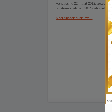
Aanpassing 22 maart 2012: zoals het 
omstreeks februari 2014 definitief ing
Meer financieel nieuws...