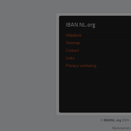
IBAN NL.org
Helpdesk
Sitemap
Contact
Links
Privacy verklaring
©
IBANNL.org
2009 -
Merknamen 