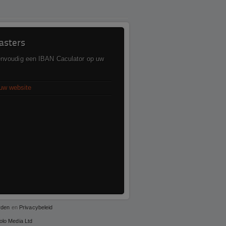
sters
envoudig een IBAN Caculator op uw
uw website
rden
en
Privacybeleid
olo Media Ltd