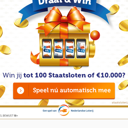
beta
er nu naar uitziet wordt het nieuwe SEPA systeem
beta
evoerd.
2026
-
Vei
jouw
frau
2026
-
Int
zond
goed
2026
-
Wa
stee
con
2026
-
Vei
ove
2026