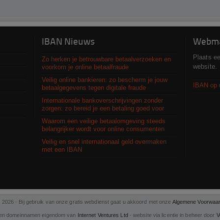
IBAN Nieuws
Webma
Plaats e
Zo herken je betrouwbare betaalverzoeken en
website.
voorkom je online betaalfraude
Veilig online bankieren: zo bescherm je jouw
IBAN op 
betaalgegevens tegen digitale fraude
Internationale bankoverschrijvingen zonder
zorgen: zo bereid je een betaling goed voor
Waarom een veilige betaalomgeving steeds
belangrijker wordt voor online consumenten
Veilig en snel internationaal geld overmaken
met een IBAN
 2026 - Bij gebruik van onze gratis webdienst gaat u akkoord met onze
Algemene Voorwaa
en domeinnamen eigendom van
Internet Ventures Ltd
- website via licentie in beheer door
V