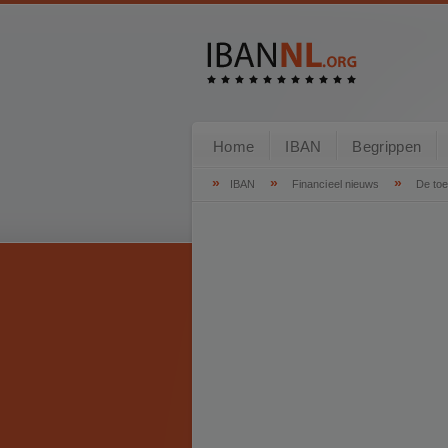
Home
IBAN
Begrippen
»
»
»
IBAN
Financieel nieuws
De to