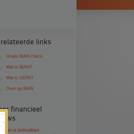
relateerde links
Gratis IBAN check
Wat is IBAN?
Wat is SEPA?
Over op IBAN
er financieel
×
euws
 herken je betrouwbare