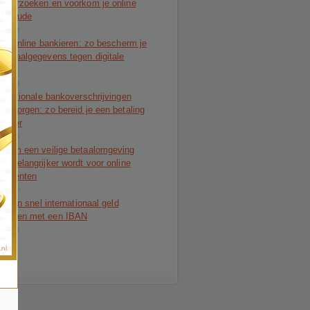
alverzoeken en voorkom je online
alfraude
-08-03
lig online bankieren: zo bescherm je
 betaalgegevens tegen digitale
de
-07-28
ernationale bankoverschrijvingen
er zorgen: zo bereid je een betaling
 voor
-07-20
arom een veilige betaalomgeving
ds belangrijker wordt voor online
sumenten
-07-20
lig en snel internationaal geld
rmaken met een IBAN
-07-13