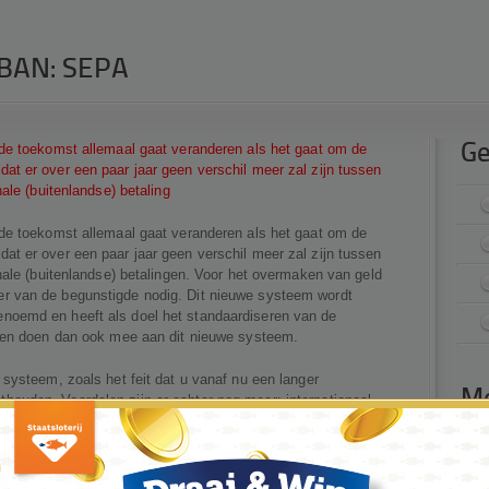
IBAN: SEPA
 de toekomst allemaal gaat veranderen als het gaat om de
Ge
t er over een paar jaar geen verschil meer zal zijn tussen
nale (buitenlandse) betaling
 de toekomst allemaal gaat veranderen als het gaat om de
t er over een paar jaar geen verschil meer zal zijn tussen
onale (buitenlandse) betalingen. Voor het overmaken van geld
r van de begunstigde nodig. Dit nieuwe systeem wordt
noemd en heeft als doel het standaardiseren van de
nden doen dan ook mee aan dit nieuwe systeem.
 systeem, zoals het feit dat u vanaf nu een langer
Me
ouden. Voordelen zijn er echter nog meer; internationaal
ni
t ingevoerd is nog niet geheel duidelijk.
-
Zo