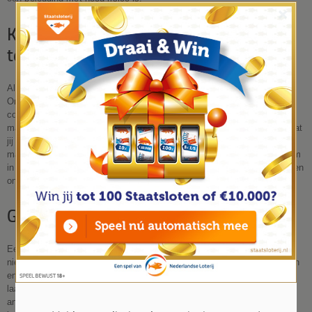
×
Kies voor een klassieke methode door
te ondernemen
Als je echt geld wilt verdienen, is ondernemen de beste optie.
Ondernemers maken gebruik van hun eigen kennis, ervaringen en
contacten om geld te verdienen. Ze nemen hierbij vaak ook risico's,
maar dit kan zich uiteindelijk uitbetalen in hoge winsten. Als je denkt dat
jij het in je hebt om een succesvolle ondernemer te worden, is dit dé
manier om meer geld te verdienen. Echter kun je er ook voor kiezen om
in andere ondernemingen te investeren. Dit is minder intens dan zelf een
onderneming beginnen, maar er is nog steeds kan op veel winst.
Geld op een spaarrekening zetten
Een spaarrekening is een goede optie als je geld wilt verdienen, maar
niet te veel risico wilt lopen. Op een spaarrekening kun je geld parkeren
en hier rente over ontvangen. Het rendement op een spaarrekening is
laag, maar het is wel een veilige manier om geld te verdienen. Een
ander nadeel van een spaarrekening is dat je er niet zoveel geld mee