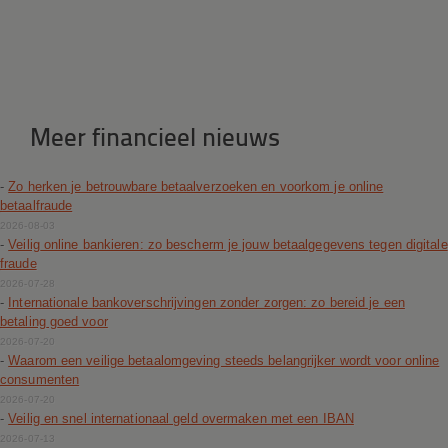
Meer financieel nieuws
-
Zo herken je betrouwbare betaalverzoeken en voorkom je online
betaalfraude
2026-08-03
-
Veilig online bankieren: zo bescherm je jouw betaalgegevens tegen digitale
fraude
2026-07-28
-
Internationale bankoverschrijvingen zonder zorgen: zo bereid je een
betaling goed voor
2026-07-20
-
Waarom een veilige betaalomgeving steeds belangrijker wordt voor online
consumenten
2026-07-20
-
Veilig en snel internationaal geld overmaken met een IBAN
2026-07-13