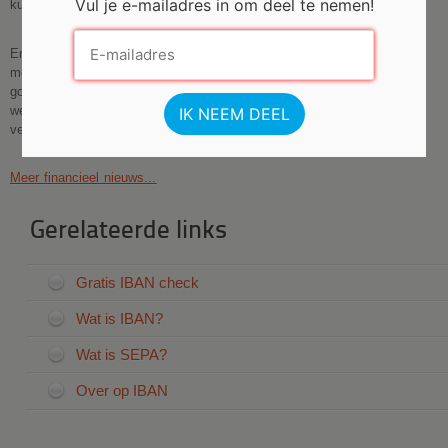
Vul je e-mailadres in om deel te nemen!
kunt verdienen.
Er zijn dus verschillende manieren om meer geld te verdienen. Welke
methode je kiest, hangt af van je eigen situatie en voorkeuren. Bedenk
goed wat voor jou werkt en ga hiermee aan de slag. Wanneer je hard
werkt en slim belegt, zal je merken dat je steeds meer geld kunt
verdienen.
Meer financieel nieuws...
Gerelateerde links
Gratis IBAN check
Wat is IBAN?
Wat is SEPA?
Over op IBAN