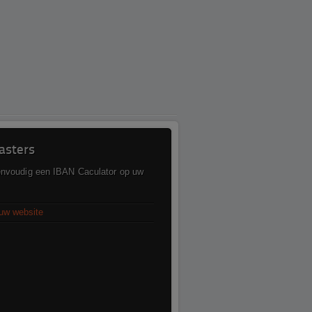
sters
envoudig een IBAN Caculator op uw
uw website