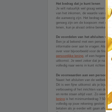
Het bedrag dat je kunt lenen
Je wilt natuurlijk wel graag weten wat
van het inkomen, de waarde van de wo
die aanwezig zijn. Het bedrag van de
genoeg zijn om de koopsom met de bij
lenen, kun je alvast online berekenen.
De voordelen van het afsluiten van 
Ben je al bekend met een persoonlijke
informatie over aan te vragen. Als je n
over voor bijvoorbeeld voor de financ
persoonlijke lening
, of een hogere hyp
uitkomst. Je weet zeker dat je na he
volledig naar wens in kunt richten.
De voorwaarden aan een persoonlij
Naast het afsluiten van de welbekende
Dit is een fijne uitkomst als je bijv
verbouwing of het inrichten van de wo
en rente staan altijd vast. Zo weet je 
lening
is het minimumbedrag ? 5000,- 
volledig op jouw rekening gestort. Een
betalen als je eerder wilt gaan aflosse