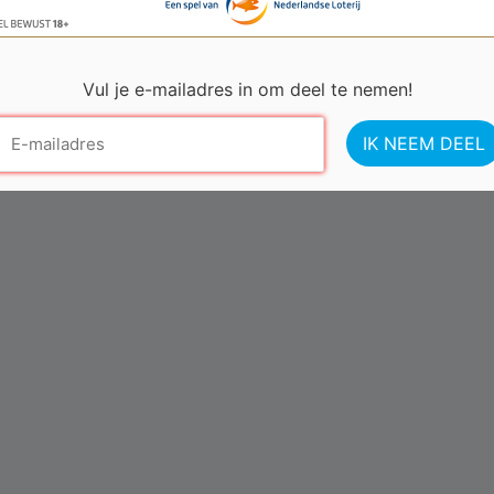
ilt het levensjaar per aanbieder.
Vul je e-mailadres in om deel te nemen!