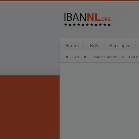
Home
IBAN
Begrippen
»
»
»
IBAN
Financieel nieuws
Een ko