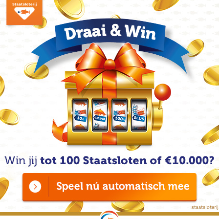
beta
beta
 je precies kunt lenen. Dit bedrag is onder meer afhankelijk
2026
ning, de toekomstplannen en de financiële verplichtingen
-
Vei
 hypotheek, samen met jouw eigen geld, moet natuurlijk
jouw
behorende kosten te financieren. Hoeveel je maximaal kunt
frau
2026
-
Int
een persoonlijke lening
zond
 leningsvorm? Zo niet, doet het je zeker goed om hier meer
goed
amelijk een hypotheek af gaat sluiten, houd je niet altijd geld
2026
iering van bijvoorbeeld de inboedel en de verbouwing. Een
-
Wa
otheek voor de verbouwing, biedt in dat geval een fijne
stee
t kopen van jouw droomhuis met deze lening jouw woning
con
2026
-
Vei
ke lening
ove
 hypotheek, is ook een persoonlijke lening een mogelijkheid.
2026
oorbeeld maar eenmalig een bepaald bedrag nodig hebt voor een
ning. Je betaalt maandelijks een vast bedrag en de looptijd
direct waar je precies voor tekent. Let op! Voor
dit soort
en het maximumbedrag is ? 75000,-. Dit bedrag wordt
 nadeel is dat het soms voorkomt dat je extra kosten dient te
n. De lening moet afbetaald zijn voor je 65e levensjaar.