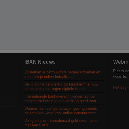
IBAN Nieuws
Webma
Plaats e
Zo herken je betrouwbare betaalverzoeken en
website.
voorkom je online betaalfraude
Veilig online bankieren: zo bescherm je jouw
IBAN op 
betaalgegevens tegen digitale fraude
Internationale bankoverschrijvingen zonder
zorgen: zo bereid je een betaling goed voor
Waarom een veilige betaalomgeving steeds
belangrijker wordt voor online consumenten
Veilig en snel internationaal geld overmaken
met een IBAN