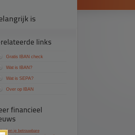
langrijk is
relateerde links
Gratis IBAN check
Wat is IBAN?
Wat is SEPA?
Over op IBAN
er financieel
euws
 herken je betrouwbare
×