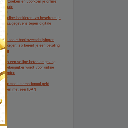
alverzoeken en voorkom je online
alfraude
-08-03
lig online bankieren: zo bescherm je
 betaalgegevens tegen digitale
de
-07-28
ernationale bankoverschrijvingen
er zorgen: zo bereid je een betaling
 voor
-07-20
arom een veilige betaalomgeving
ds belangrijker wordt voor online
sumenten
-07-20
lig en snel internationaal geld
rmaken met een IBAN
-07-13