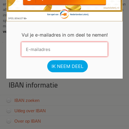
en redenen genoeg om sparen eens de aandacht te geven. In plaats van
alleen sparen kunt u er ook voor zorgen dat u meer gaat verdienen. Via
internet kunt u bijvoorbeeld geld verdienen met online
spaarprogramma's. Ook thuiswerk en andere klusjes zijn een goede
manier om geld bijelkaar te sparen. Zo ziet u dus dat de begrippen
verdienen
en
sparen
heel dicht bij elkaar liggen.
Vul je e-mailadres in om deel te nemen!
IBAN informatie
IBAN zoeken
Uitleg over IBAN
Over op IBAN