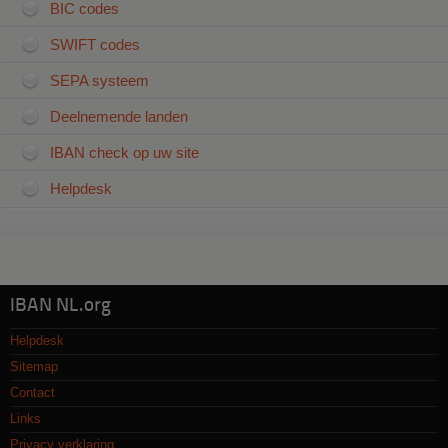
BIC codes
SWIFT codes
SEPA systeem
Deelnemende landen
IBAN check op uw site
Helpdesk
IBAN NL.org
Helpdesk
Sitemap
Contact
Links
Privacy verklaring