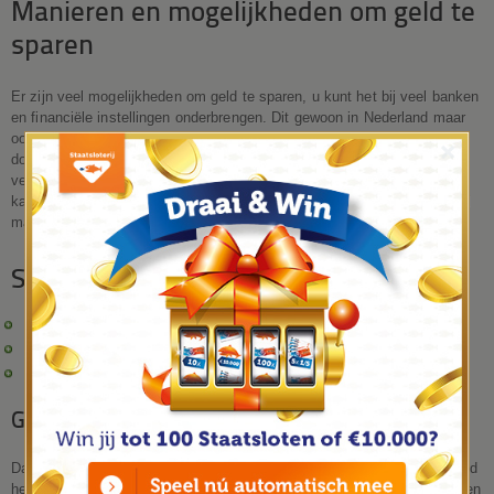
Manieren en mogelijkheden om geld te
sparen
Er zijn veel mogelijkheden om geld te sparen, u kunt het bij veel banken
en financiële instellingen onderbrengen. Dit gewoon in Nederland maar
ook in het buitenland. Wij raden u aan om eens rustig het internet te
×
doorzoeken wat nu zoal de mogelijkheden zijn, er zijn namelijk
verschillende spaarvormen, elke met haar eigen voordelen. Daarnaast
kan de vergoeding/ de rente tussen partij A & B nogal een flink verschil
maken.
Spaarvormen:
Een vrij opneembare
spaarrekening
Een niet vrij opneembare spaarrekening (geld langer wegzetten)
Sparen met een
deposito spaarrekening
levert een hoge rente op
Geld verdienen in plaats van sparen
Daarnaast zijn er ook bijzondere manieren van geld sparen, bijvoorbeeld
het
groen sparen
en
duurzaam sparen
. Al met al zijn er mogelijkheden