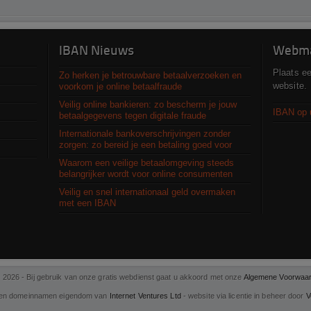
IBAN Nieuws
Webma
Plaats e
Zo herken je betrouwbare betaalverzoeken en
website.
voorkom je online betaalfraude
Veilig online bankieren: zo bescherm je jouw
IBAN op 
betaalgegevens tegen digitale fraude
Internationale bankoverschrijvingen zonder
zorgen: zo bereid je een betaling goed voor
Waarom een veilige betaalomgeving steeds
belangrijker wordt voor online consumenten
Veilig en snel internationaal geld overmaken
met een IBAN
 2026 - Bij gebruik van onze gratis webdienst gaat u akkoord met onze
Algemene Voorwaa
en domeinnamen eigendom van
Internet Ventures Ltd
- website via licentie in beheer door
V