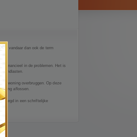
×
ggen, vandaar dan ook de term
jk financieel in de problemen. Het is
 maandlasten.
oude woning overbruggen. Op deze
lening aflossen.
tgelegd in een schriftelijke