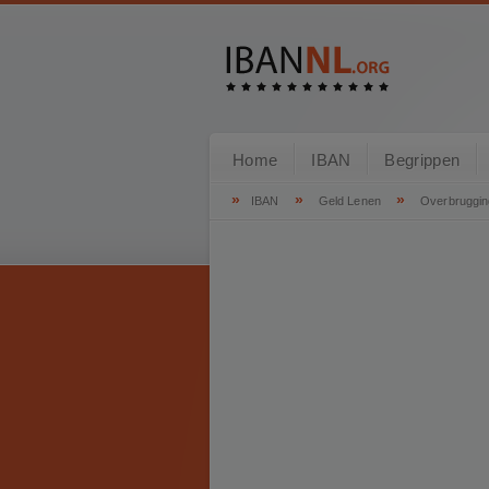
Home
IBAN
Begrippen
»
»
»
IBAN
Geld Lenen
Overbruggin