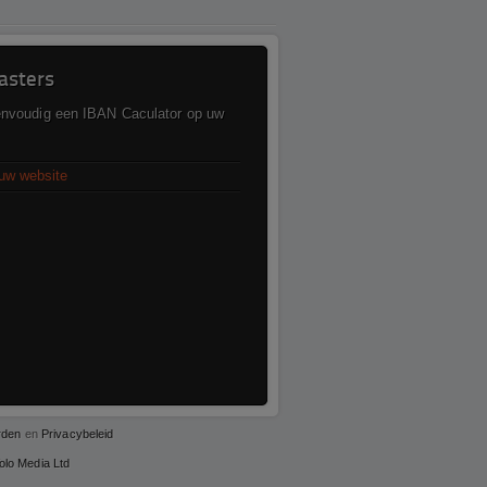
sters
envoudig een IBAN Caculator op uw
uw website
rden
en
Privacybeleid
olo Media Ltd