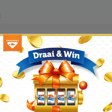
t
 de meeste gevallen gebruikt om een bepaalde periode financieel te overbru
al zo ver bent dat u een nieuwe woning aan wilt schaffen komt u waarschijnli
weggelegd even een dubbele hypotheek op te brengen, dit zijn flinke dubbele
iet de periode tussen aankoop van de nieuwe woning en de verkoop van de 
we woning normaal betalen en na de verkoop van uw oude woning kunt u de 
 natuurlijk gewoon rente, alle voorwaarden en dergelijke dienen te worden vas
e bij een notaris ondertekenen.