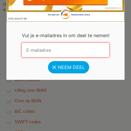
Om te ontdekken hoe je IBAN wordt berekend, deed je hoofd doen
draaien? Tijd voor een pauze met een spelletje
online gokkasten
Vul je e-mailadres in om deel te nemen!
IBAN informatie
IBAN zoeken
Uitleg over IBAN
Over op IBAN
BIC codes
SWIFT codes