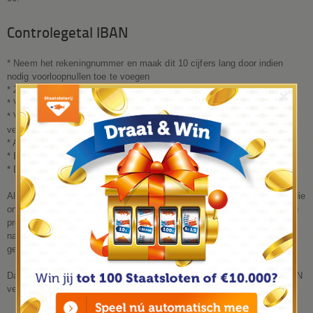
Controlegetal IBAN
* Neem het rekeningnummer en maak dit 10 cijfers lang door indien
nodig voorloopnullen toe te voegen
* Zet de 4 letterige bankcode ervoor
×
* Voeg de landcode er achter
* Vervang de letters door hun positie in het Romeinse Alfabet,
vermeerderd met 9 (A=10, B=11...Z=35)
* Aan het einde 00 toevoegen
* Bovenstaande getal delen door 97
* De restwaarde van die rekensom gebruiken om van 98 af te trekken
Al met al is het een redelijk ingewikkelde berekening, een berekening die
ons systeem automatisch voor u maakt! Rechtsboven is er een handig
programmatje geplaatst waar u uw rekeningnummer kunt omrekenen
naar het IBAN nummer. Hierbij wordt ook de Bank en het
BIC
Nummer
getoond.
Daarnaast is het wellicht interessant om te vermelden dat de term IBAN
vervangen zal gaan worden door
SEPA
.